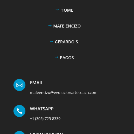
HOME
MAFE ENCIZO
GERARDO S.
PAGOS
EMAIL

mafeencizo@evolucionartecoach.com
WHATSAPP

+1 (305) 725-8339