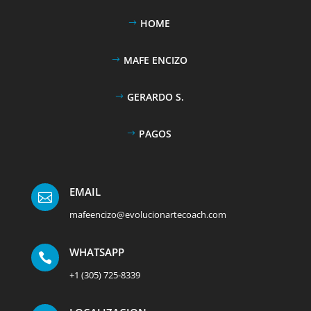
HOME
MAFE ENCIZO
GERARDO S.
PAGOS
EMAIL

mafeencizo@evolucionartecoach.com
WHATSAPP

+1 (305) 725-8339