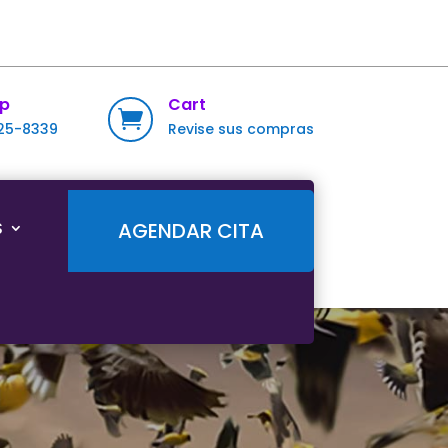
p
Cart

725-8339
Revise sus compras
S
AGENDAR CITA