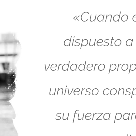
«Cuando es
dispuesto a
verdadero propó
universo cons
su fuerza pa