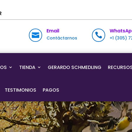
R
Email
WhatsAp


Contáctarnos
+1 (305) 
IOS
TIENDA
GERARDO SCHMEDLING
RECURSO
TESTIMONIOS
PAGOS