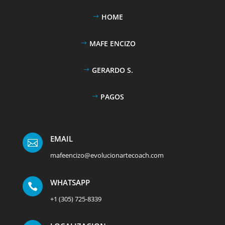
HOME
MAFE ENCIZO
GERARDO S.
PAGOS
EMAIL

mafeencizo@evolucionartecoach.com
WHATSAPP

+1 (305) 725-8339