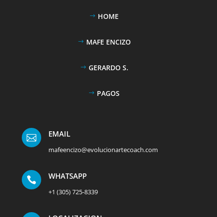
HOME
MAFE ENCIZO
GERARDO S.
PAGOS
EMAIL

mafeencizo@evolucionartecoach.com
WHATSAPP

+1 (305) 725-8339