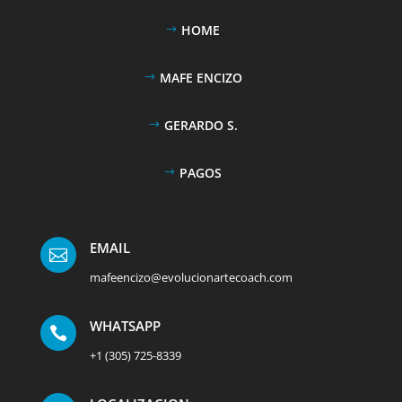
HOME
MAFE ENCIZO
GERARDO S.
PAGOS
EMAIL

mafeencizo@evolucionartecoach.com
WHATSAPP

+1 (305) 725-8339