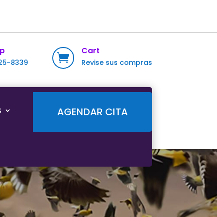
p
Cart

725-8339
Revise sus compras
S
AGENDAR CITA