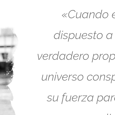
«Cuando es
dispuesto a
verdadero propó
universo cons
su fuerza pa