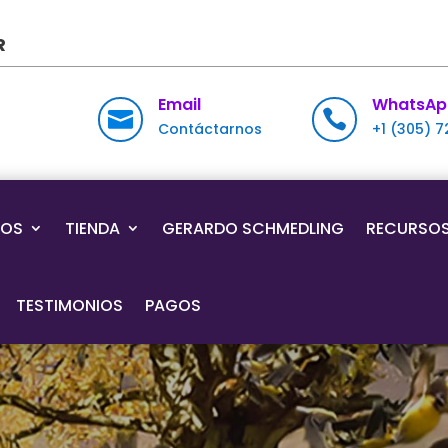
R
Email
WhatsAp


Contáctarnos
+1 (305) 
IOS
TIENDA
GERARDO SCHMEDLING
RECURSO
TESTIMONIOS
PAGOS