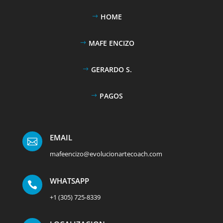
HOME
MAFE ENCIZO
GERARDO S.
PAGOS
EMAIL

mafeencizo@evolucionartecoach.com
WHATSAPP

+1 (305) 725-8339