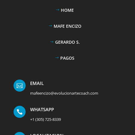
HOME
MAFE ENCIZO
GERARDO S.
PAGOS
EMAIL

mafeencizo@evolucionartecoach.com
WHATSAPP

+1 (305) 725-8339