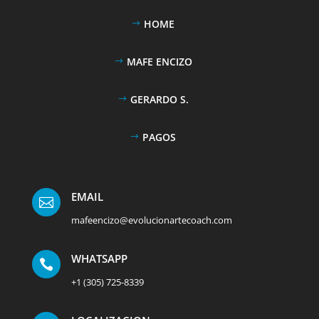
HOME
MAFE ENCIZO
GERARDO S.
PAGOS
EMAIL

mafeencizo@evolucionartecoach.com
WHATSAPP

+1 (305) 725-8339