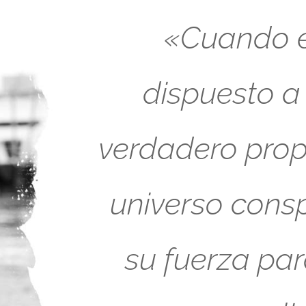
«Cuando es
dispuesto a
verdadero propó
universo cons
su fuerza pa