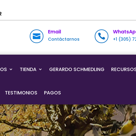
R
Email
WhatsAp


Contáctarnos
+1 (305) 
IOS
TIENDA
GERARDO SCHMEDLING
RECURSO
TESTIMONIOS
PAGOS