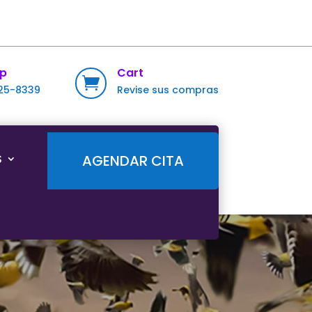
p
Cart

725-8339
Revise sus compras
S
AGENDAR CITA