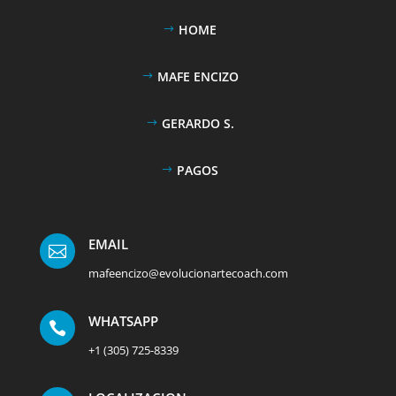
HOME
MAFE ENCIZO
GERARDO S.
PAGOS
EMAIL

mafeencizo@evolucionartecoach.com
WHATSAPP

+1 (305) 725-8339