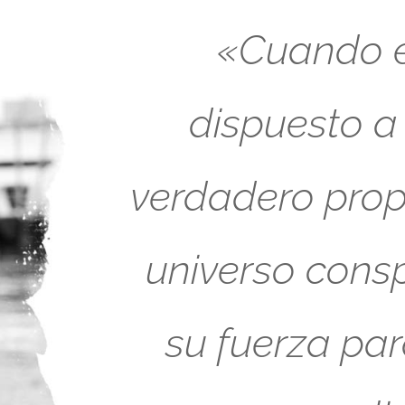
«Cuando es
dispuesto a
verdadero propó
universo cons
su fuerza pa