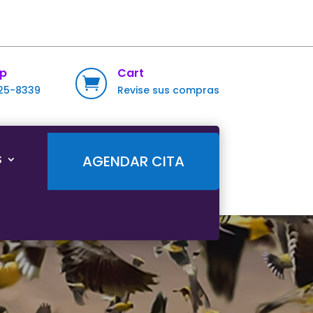
p
Cart

725-8339
Revise sus compras
S
AGENDAR CITA