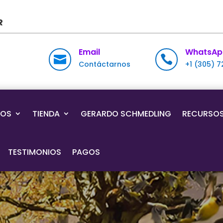
R
Email
WhatsAp


Contáctarnos
+1 (305) 
IOS
TIENDA
GERARDO SCHMEDLING
RECURSO
TESTIMONIOS
PAGOS