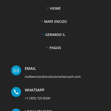
HOME
MAFE ENCIZO
GERARDO S.
PAGOS
EMAIL

mafeencizo@evolucionartecoach.com
WHATSAPP

+1 (305) 725-8339