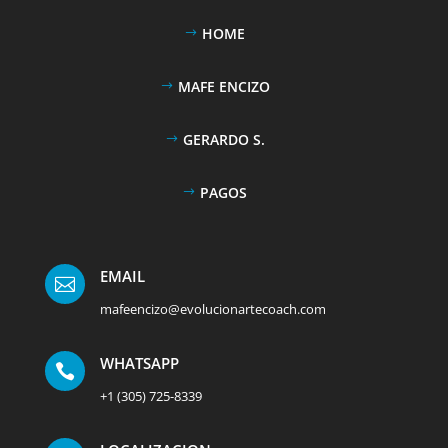
HOME
MAFE ENCIZO
GERARDO S.
PAGOS
EMAIL

mafeencizo@evolucionartecoach.com
WHATSAPP

+1 (305) 725-8339