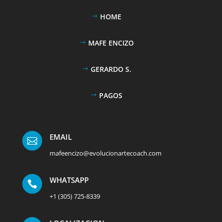
HOME
MAFE ENCIZO
GERARDO S.
PAGOS
EMAIL

mafeencizo@evolucionartecoach.com
WHATSAPP

+1 (305) 725-8339