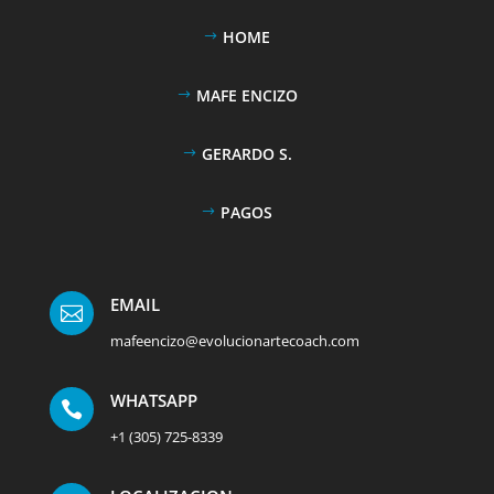
HOME
MAFE ENCIZO
GERARDO S.
PAGOS
EMAIL

mafeencizo@evolucionartecoach.com
WHATSAPP

+1 (305) 725-8339