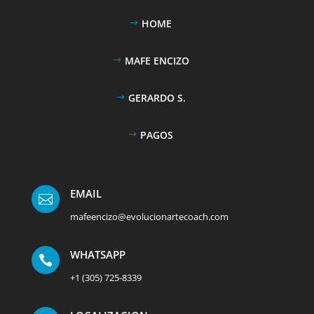
HOME
MAFE ENCIZO
GERARDO S.
PAGOS
EMAIL

mafeencizo@evolucionartecoach.com
WHATSAPP

+1 (305) 725-8339