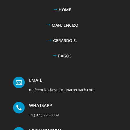
HOME
MAFE ENCIZO
GERARDO S.
PAGOS
EMAIL

mafeencizo@evolucionartecoach.com
WHATSAPP

+1 (305) 725-8339