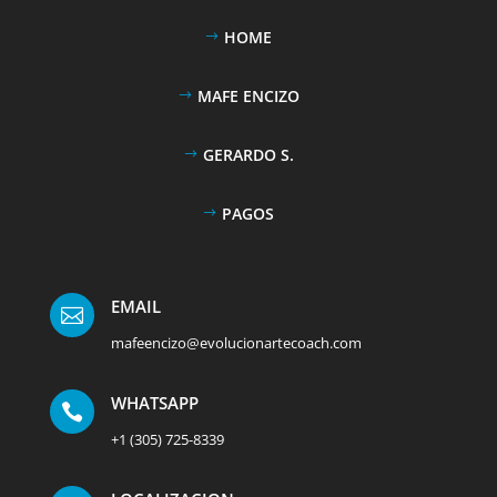
HOME
MAFE ENCIZO
GERARDO S.
PAGOS
EMAIL

mafeencizo@evolucionartecoach.com
WHATSAPP

+1 (305) 725-8339