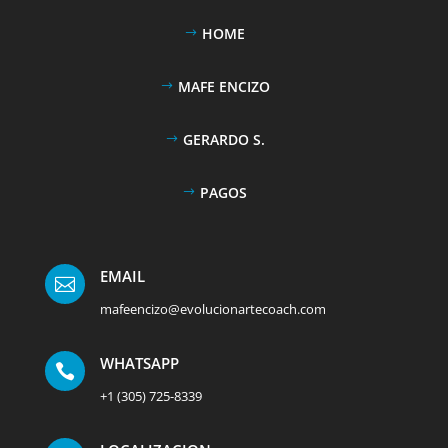
HOME
MAFE ENCIZO
GERARDO S.
PAGOS
EMAIL

mafeencizo@evolucionartecoach.com
WHATSAPP

+1 (305) 725-8339