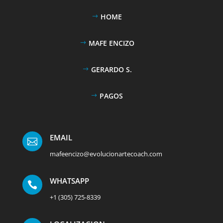
HOME
MAFE ENCIZO
GERARDO S.
PAGOS
EMAIL

mafeencizo@evolucionartecoach.com
WHATSAPP

+1 (305) 725-8339