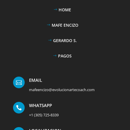
HOME
MAFE ENCIZO
GERARDO S.
PAGOS
EMAIL

mafeencizo@evolucionartecoach.com
WHATSAPP

+1 (305) 725-8339