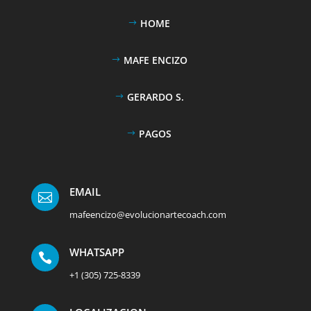
HOME
MAFE ENCIZO
GERARDO S.
PAGOS
EMAIL

mafeencizo@evolucionartecoach.com
WHATSAPP

+1 (305) 725-8339