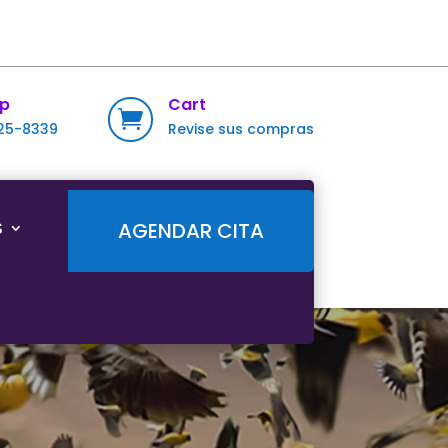
p
Cart

725-8339
Revise sus compras
S
AGENDAR CITA