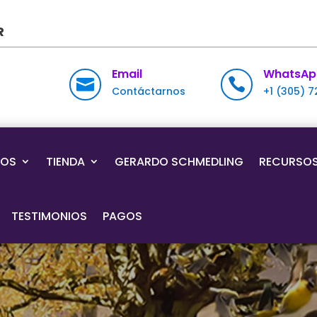
R
Email
WhatsAp


Contáctarnos
+1 (305) 
IOS
TIENDA
GERARDO SCHMEDLING
RECURSO
TESTIMONIOS
PAGOS