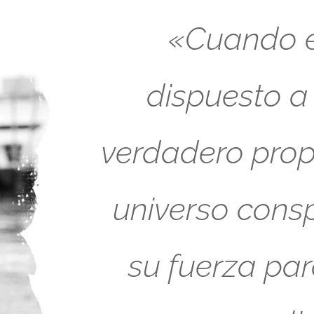
«Cuando es
dispuesto a
verdadero propó
universo cons
su fuerza pa