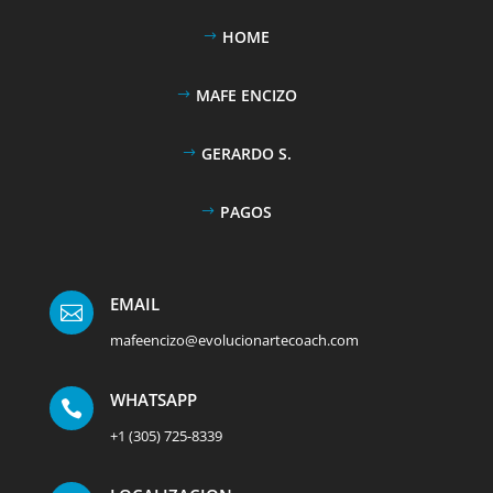
HOME
MAFE ENCIZO
GERARDO S.
PAGOS
EMAIL

mafeencizo@evolucionartecoach.com
WHATSAPP

+1 (305) 725-8339