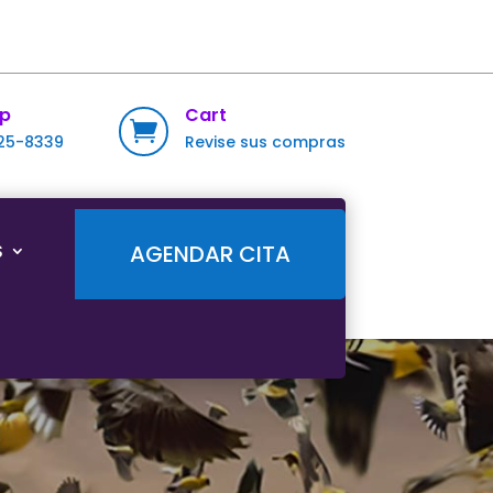
p
Cart

725-8339
Revise sus compras
S
AGENDAR CITA