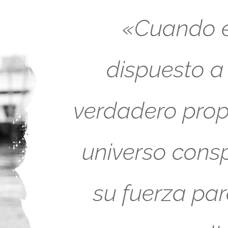
«Cuando es
dispuesto a
verdadero propó
universo cons
su fuerza pa