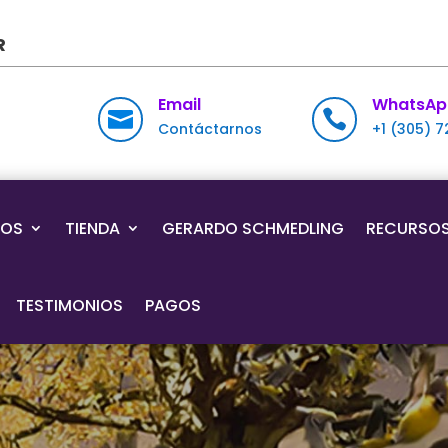
R
Email
WhatsAp


Contáctarnos
+1 (305) 
IOS
TIENDA
GERARDO SCHMEDLING
RECURSO
TESTIMONIOS
PAGOS