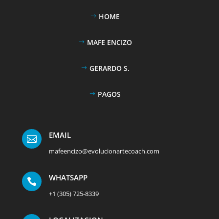
HOME
MAFE ENCIZO
GERARDO S.
PAGOS
EMAIL

mafeencizo@evolucionartecoach.com
WHATSAPP

+1 (305) 725-8339