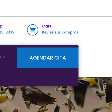
p
Cart

725-8339
Revise sus compras
S
AGENDAR CITA