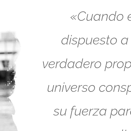
«Cuando es
dispuesto a
verdadero propó
universo cons
su fuerza pa