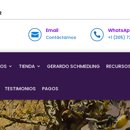
R
Email
WhatsAp


Contáctarnos
+1 (305) 
IOS
TIENDA
GERARDO SCHMEDLING
RECURSO
TESTIMONIOS
PAGOS