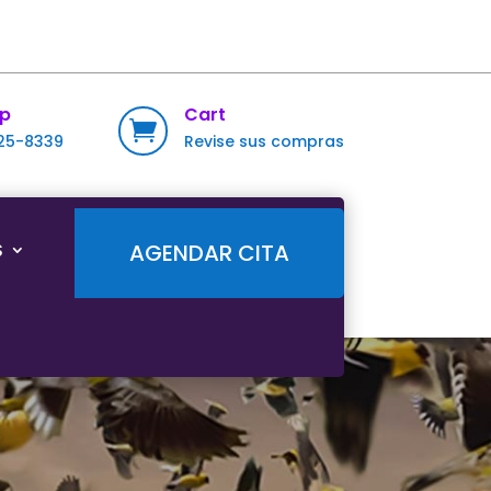
p
Cart

725-8339
Revise sus compras
S
AGENDAR CITA