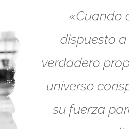
«Cuando es
dispuesto a
verdadero propó
universo cons
su fuerza pa