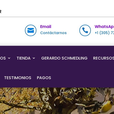
R
Email
WhatsAp


Contáctarnos
+1 (305) 
IOS
TIENDA
GERARDO SCHMEDLING
RECURSO
TESTIMONIOS
PAGOS