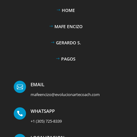
HOME
MAFE ENCIZO
GERARDO S.
PAGOS
EMAIL

mafeencizo@evolucionartecoach.com
WHATSAPP

+1 (305) 725-8339