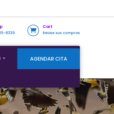
p
Cart

725-8339
Revise sus compras
S
AGENDAR CITA