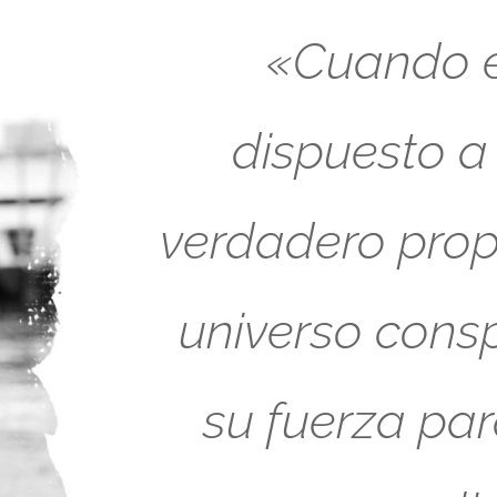
«Cuando es
dispuesto a
verdadero propó
universo cons
su fuerza pa