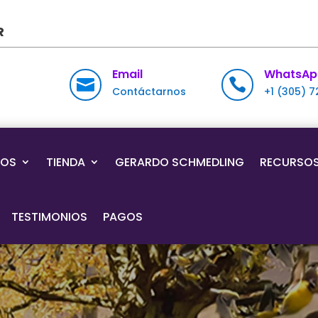
R
Email
WhatsAp


Contáctarnos
+1 (305) 
IOS
TIENDA
GERARDO SCHMEDLING
RECURSO
TESTIMONIOS
PAGOS