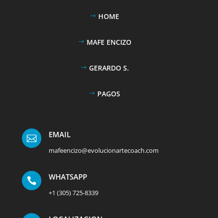
HOME
MAFE ENCIZO
GERARDO S.
PAGOS
EMAIL

mafeencizo@evolucionartecoach.com
WHATSAPP

+1 (305) 725-8339