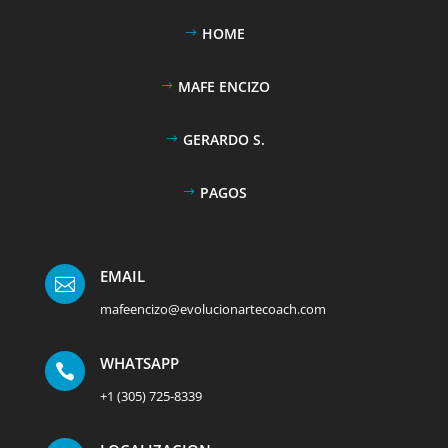
HOME
MAFE ENCIZO
GERARDO S.
PAGOS
EMAIL

mafeencizo@evolucionartecoach.com
WHATSAPP

+1 (305) 725-8339