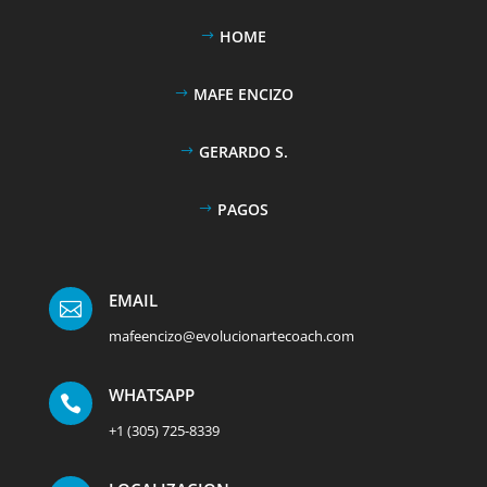
HOME
MAFE ENCIZO
GERARDO S.
PAGOS
EMAIL

mafeencizo@evolucionartecoach.com
WHATSAPP

+1 (305) 725-8339