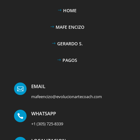
HOME
MAFE ENCIZO
GERARDO S.
PAGOS
EMAIL

mafeencizo@evolucionartecoach.com
WHATSAPP

+1 (305) 725-8339