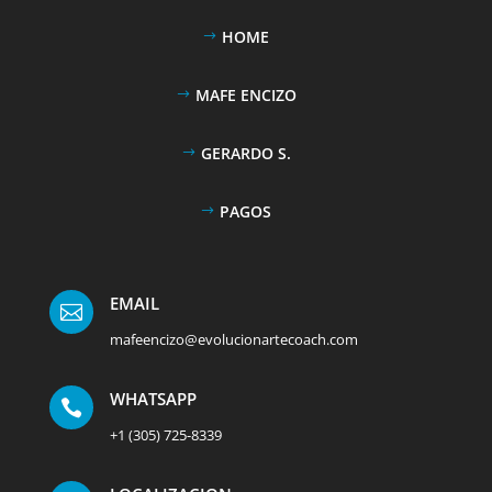
HOME
MAFE ENCIZO
GERARDO S.
PAGOS
EMAIL

mafeencizo@evolucionartecoach.com
WHATSAPP

+1 (305) 725-8339