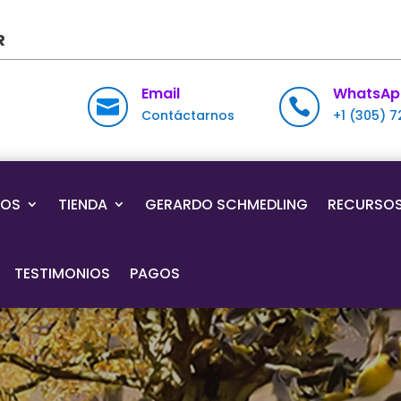
R
Email
WhatsAp


Contáctarnos
+1 (305) 
IOS
TIENDA
GERARDO SCHMEDLING
RECURSO
TESTIMONIOS
PAGOS