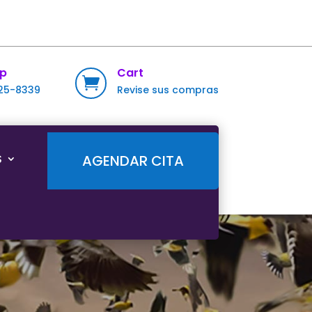
p
Cart

725-8339
Revise sus compras
S
AGENDAR CITA