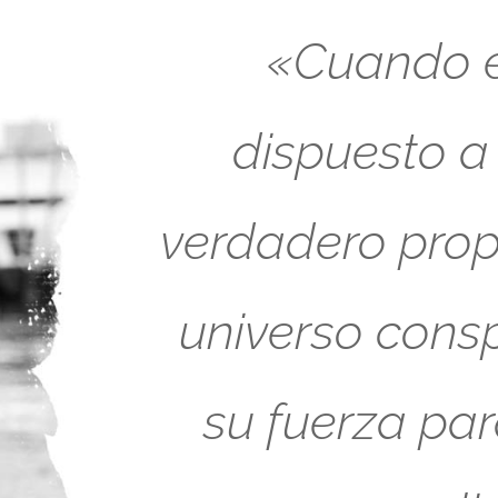
«Cuando es
dispuesto a
verdadero propó
universo cons
su fuerza pa