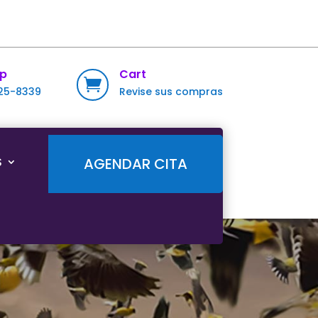
p
Cart

725-8339
Revise sus compras
S
AGENDAR CITA