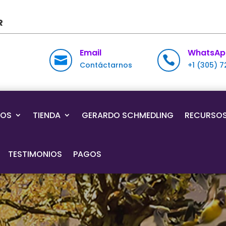
R
Email
WhatsAp


Contáctarnos
+1 (305) 
IOS
TIENDA
GERARDO SCHMEDLING
RECURSO
TESTIMONIOS
PAGOS