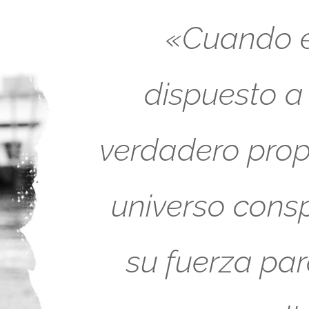
«Cuando es
dispuesto a
verdadero propó
universo cons
su fuerza pa