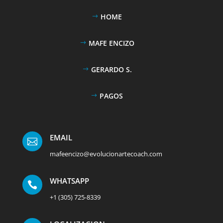
HOME
MAFE ENCIZO
GERARDO S.
PAGOS
EMAIL

mafeencizo@evolucionartecoach.com
WHATSAPP

+1 (305) 725-8339