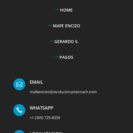
HOME
MAFE ENCIZO
GERARDO S.
PAGOS
EMAIL

mafeencizo@evolucionartecoach.com
WHATSAPP

+1 (305) 725-8339