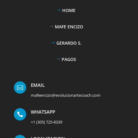
HOME
MAFE ENCIZO
GERARDO S.
PAGOS
EMAIL

mafeencizo@evolucionartecoach.com
WHATSAPP

+1 (305) 725-8339