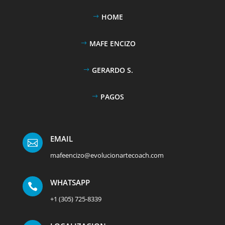
HOME
MAFE ENCIZO
GERARDO S.
PAGOS
EMAIL

mafeencizo@evolucionartecoach.com
WHATSAPP

+1 (305) 725-8339