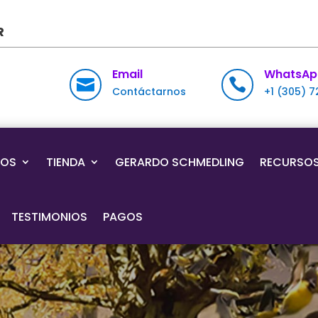
R
Email
WhatsAp


Contáctarnos
+1 (305) 
IOS
TIENDA
GERARDO SCHMEDLING
RECURSO
TESTIMONIOS
PAGOS