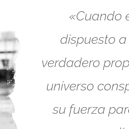
«Cuando es
dispuesto a
verdadero propó
universo cons
su fuerza pa