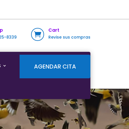
p
Cart

725-8339
Revise sus compras
S
AGENDAR CITA