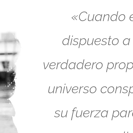
«Cuando es
dispuesto a
verdadero propó
universo cons
su fuerza pa