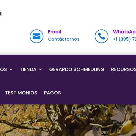
R
Email
WhatsAp


Contáctarnos
+1 (305) 
IOS
TIENDA
GERARDO SCHMEDLING
RECURSO
TESTIMONIOS
PAGOS