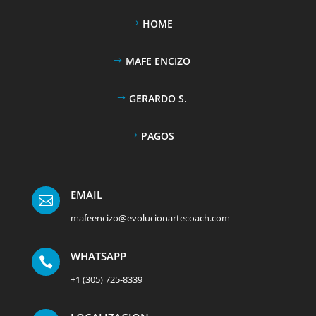
HOME
MAFE ENCIZO
GERARDO S.
PAGOS
EMAIL

mafeencizo@evolucionartecoach.com
WHATSAPP

+1 (305) 725-8339