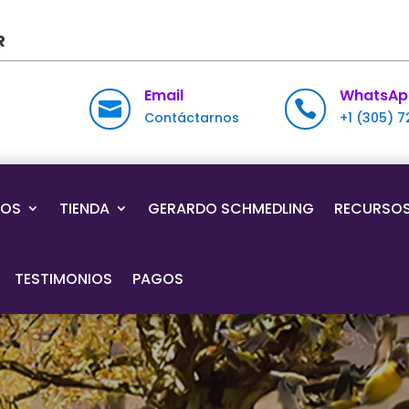
R
Email
WhatsAp


Contáctarnos
+1 (305) 
IOS
TIENDA
GERARDO SCHMEDLING
RECURSO
TESTIMONIOS
PAGOS