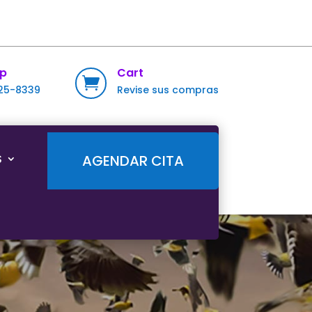
p
Cart

725-8339
Revise sus compras
S
AGENDAR CITA