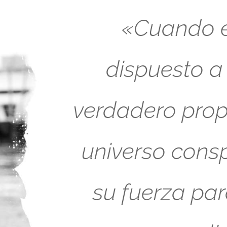
«Cuando es
dispuesto a
verdadero propó
universo cons
su fuerza pa