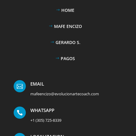
HOME
MAFE ENCIZO
GERARDO S.
PAGOS
EMAIL

mafeencizo@evolucionartecoach.com
WHATSAPP

+1 (305) 725-8339