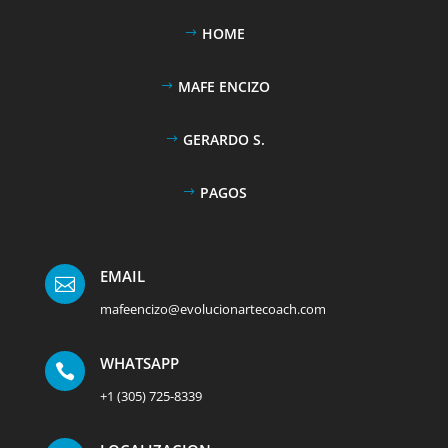
HOME
MAFE ENCIZO
GERARDO S.
PAGOS
EMAIL

mafeencizo@evolucionartecoach.com
WHATSAPP

+1 (305) 725-8339