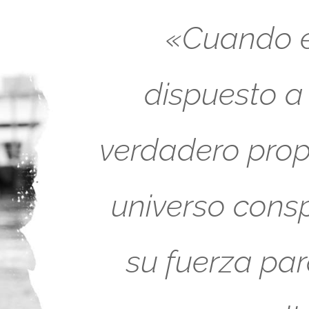
«Cuando es
dispuesto a
verdadero propó
universo cons
su fuerza pa