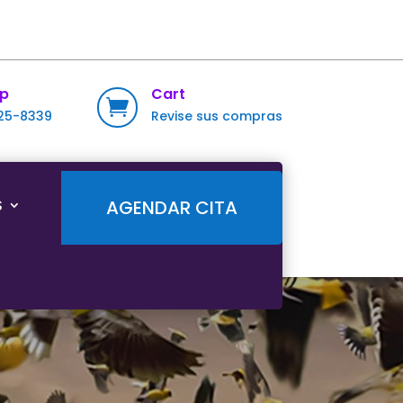
p
Cart

725-8339
Revise sus compras
S
AGENDAR CITA