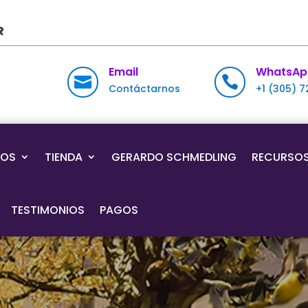
R
Email
WhatsAp


Contáctarnos
+1 (305) 
IOS
TIENDA
GERARDO SCHMEDLING
RECURSO
TESTIMONIOS
PAGOS